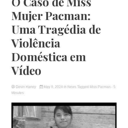
O Caso de Miss
Mujer Pacman:
Uma Tragédia de
Violência
Doméstica em
Vídeo
Devin Haney
May 8, 2024
in
News
Tagged
Miss Pacman
- 5
Minutes